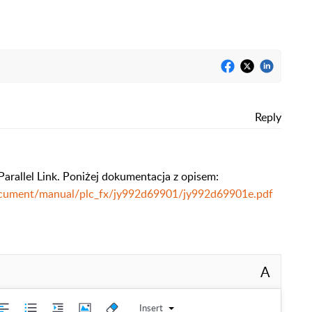
Reply
Parallel Link. Poniżej dokumentacja z opisem:
a/document/manual/plc_fx/jy992d69901/jy992d69901e.pdf
A
Insert