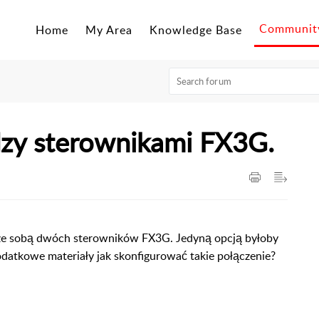
Mitsubishi Electric CEE - Technical Support Portal
Communit
Home
My Area
Knowledge Base
zy sterownikami FX3G.
e sobą dwóch sterowników FX3G. Jedyną opcją byłoby
datkowe materiały jak skonfigurować takie połączenie?