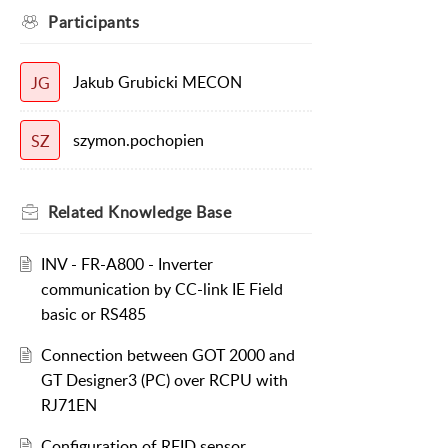
Participants
Jakub Grubicki MECON
JG
szymon.pochopien
SZ
Related
Knowledge Base
INV - FR-A800 - Inverter
communication by CC-link IE Field
basic or RS485
Connection between GOT 2000 and
GT Designer3 (PC) over RCPU with
RJ71EN
Configuration of RFID sensor