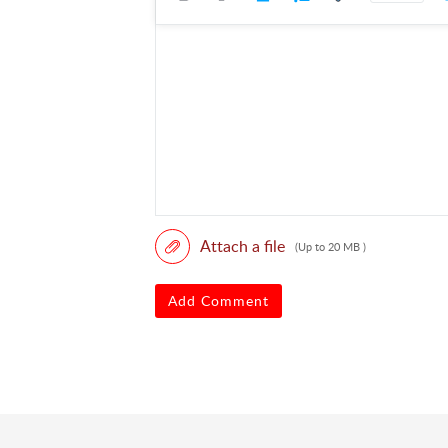
Attach a file
(Up to 20 MB )
Add Comment