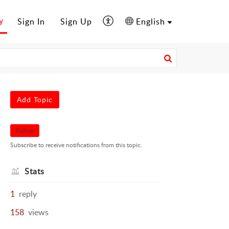
y
Sign In
Sign Up
English
Add Topic
Follow
Subscribe to receive notifications from this topic.
Stats
1
reply
158
views