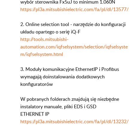
wybór sterownika Fx5uJ to minimum 1.060N
https://pl3a.mitsubishielectric.com/fa/pl/dl/13577/
2. Online selection tool - narzędzie do konfiguracji
układu opartego o serię iQ-F
http://tools.mitsubishi-
automation.com/iqfselsystem/selection/iqfselsyste
m/iqfselsystem.html
3. Moduły komunikacyjne EthernetIP i Profibus
wymagają doinstalowania dodatkowych
konfiguratorów
W pobranych folderach znajdują się niezbędne
instalatory manuale, pliki EDS i GSD
ETHERNET IP
https://pl3a.mitsubishielectric.com/fa/pl/dl/13232/