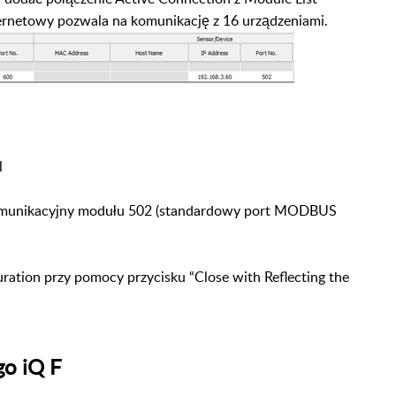
hernetowy pozwala na
komunikację z 16 urządzeniami.
l
komunikacyjny modułu 502
(standardowy port MODBUS
uration przy pomocy przycisku “Close
with Reflecting the
go iQ F