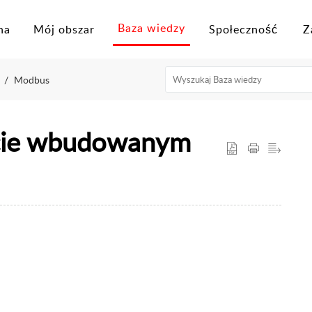
Baza wiedzy
na
Mój obszar
Społeczność
Z
Modbus
cie wbudowanym