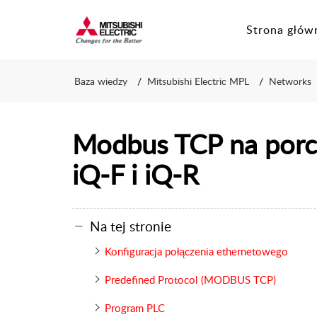
Mitsubishi Electric CEE - Technical Support Portal
Strona głów
Baza wiedzy
Mitsubishi Electric MPL
Networks
Modbus TCP na por
iQ-F i iQ-R
Na tej stronie
Konfiguracja połączenia ethernetowego
Predefined Protocol (MODBUS TCP)
Program PLC