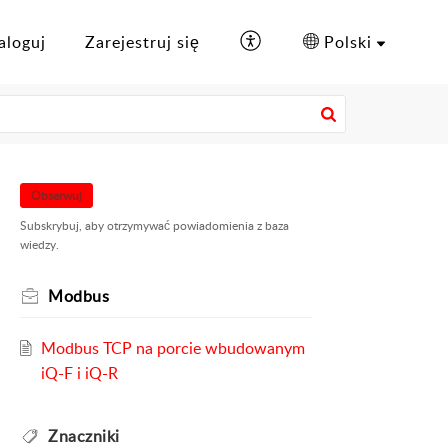
aloguj
Zarejestruj się
Polski
Obserwuj
Subskrybuj, aby otrzymywać powiadomienia z baza
wiedzy.
Modbus
Modbus TCP na porcie wbudowanym
iQ-F i iQ-R
Znaczniki