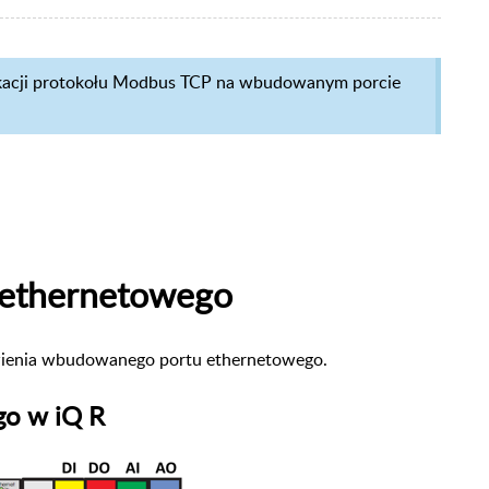
kacji protokołu Modbus TCP na
wbudowanym porcie
a ethernetowego
wienia wbudowanego portu
ethernetowego.
go w iQ R