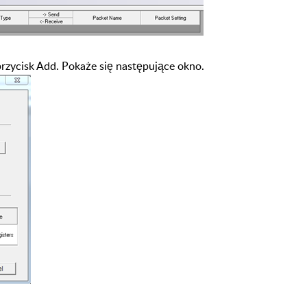
rzycisk Add. Po
każe się następujące
okno.