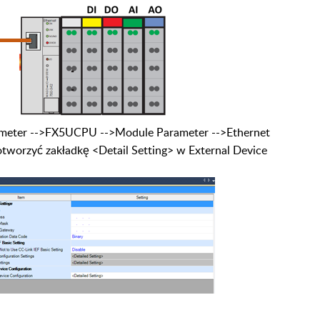
ameter
-->FX5UCPU -->Module
Parameter -->Ethernet
 otworzyć zakładkę
<Detail Setting> w External Device