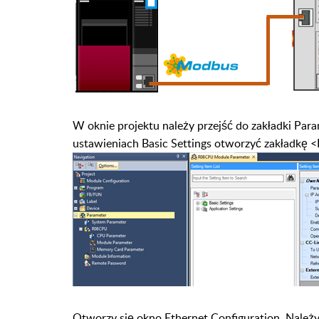
W oknie projektu należy przejść do zakładki Par
ustawieniach Basic Settings otworzyć zakładkę <
Otworzy się okno Ethernet Configuration. Należ