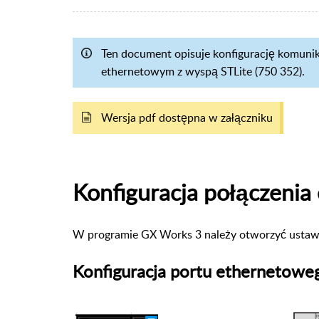
Ten document opisuje konfigurację komuni
ethernetowym z wyspą STLite (750 352).
Wersja pdf dostępna w załączniku
Konfiguracja połączeni
W programie
GX Works 3 należy otworzyć usta
Konfiguracja portu ethernetowe