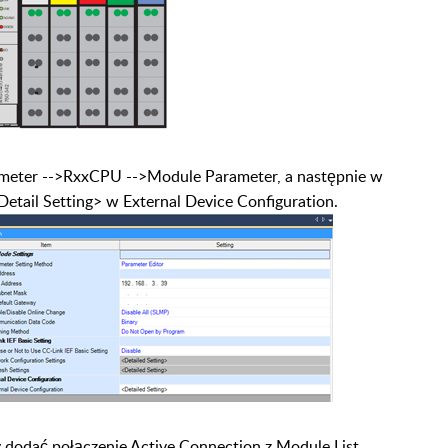
ameter
-->RxxCPU -->Module Parameter,
a następnie w
Detail Setting> w External
Device Configuration.
y dodać połączenie Active Connection z
Module List