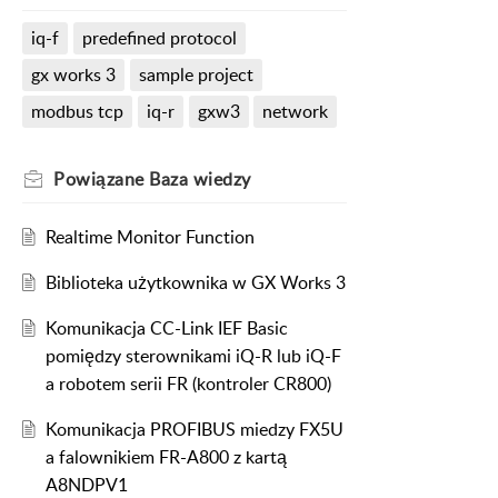
iq-f
predefined protocol
gx works 3
sample project
modbus tcp
iq-r
gxw3
network
Powiązane
Baza wiedzy
Realtime Monitor Function
Biblioteka użytkownika w GX Works 3
Komunikacja CC-Link IEF Basic
pomiędzy sterownikami iQ-R lub iQ-F
a robotem serii FR (kontroler CR800)
Komunikacja PROFIBUS miedzy FX5U
a falownikiem FR-A800 z kartą
A8NDPV1